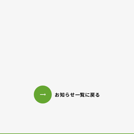
▼ 地方の魅力とインターネットの力で、「地方に楽し
い」を増やす。加藤氏が語る、ローカル事業とWeb事
業の今
https://kei-do.com/interview2/01417/
お知らせ一覧に戻る
trending_flat