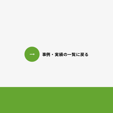
https://www.bellmare-futsal.com/
事例・実績の一覧に戻る
trending_flat